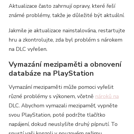
Aktualizace často zahrnují opravy, které řeší
známé problémy, takže je důležité být aktuální.
Jakmile je aktualizace nainstalována, restartujte
hru a zkontrolujte, zda byl problém s nárokem
na DLC vyřešen.
Vymazání mezipaměti a obnovení
databáze na PlayStation
Vymazání mezipaměti může pomoci vyřešit
různé problémy s výkonem, včetně
nároků na
DLC. Abychom vymazali mezipaměť, vypněte
svou PlayStation, poté podržte tlačítko
napájení, dokud neuslyšíte druhý pípnutí. To
spustí vaši konzoli v nouzovém režimu.