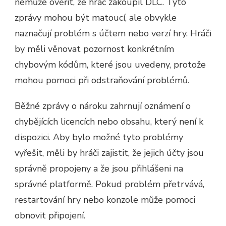
nemůže ověřit, že hráč zakoupil DLC. Tyto
zprávy mohou být matoucí, ale obvykle
naznačují problém s účtem nebo verzí hry. Hráči
by měli věnovat pozornost konkrétním
chybovým kódům, které jsou uvedeny, protože
mohou pomoci při odstraňování problémů.
Běžné zprávy o nároku zahrnují oznámení o
chybějících licencích nebo obsahu, který není k
dispozici. Aby bylo možné tyto problémy
vyřešit, měli by hráči zajistit, že jejich účty jsou
správně propojeny a že jsou přihlášeni na
správné platformě. Pokud problém přetrvává,
restartování hry nebo konzole může pomoci
obnovit připojení.