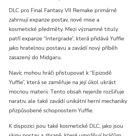
DLC pro Final Fantasy VII Remake primárně
zahrnují expanze postav, nové mise a
kosmetické předměty. Mezi významné tituly
patří expanze “Intergrade”, která přidává Yuffie
jako hratelnou postavu a zavádí nový příběh
zasazený do Midgaru.
Navíc mohou hráči přistupovat k “Epizodě
Yuffie”, která se zaměřuje na její úkol ukrást
mocnou materii. Tento obsah nejenže rozšiřuje
narativ, ale také zavádí unikátní herní mechaniky
přizpůsobené schopnostem Yuffie.
K dispozici jsou také kosmetické DLC, jako jsou
skiny postav a zbraně, které umožňují hráčům