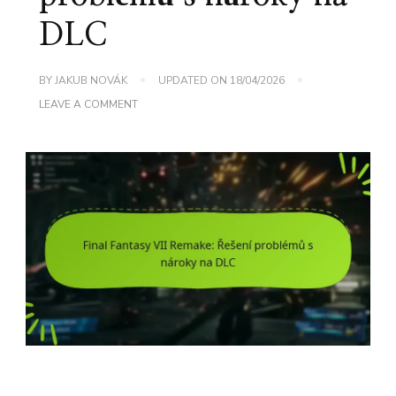
DLC
BY
JAKUB NOVÁK
UPDATED ON
18/04/2026
ON
LEAVE A COMMENT
FINAL
FANTASY
VII
REMAKE:
ŘEŠENÍ
PROBLÉMŮ
S
NÁROKY
NA
DLC