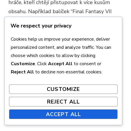
hráče, kteří chtějí přistupovat k více kusům
obsahu. Například balíček “Final Fantasy VII
Remake Intergrade” může nabídnout mírnou
We respect your privacy
slevu ve srovnání s nákupem každého DLC
zvlášť.
Cookies help us improve your experience, deliver
personalized content, and analyze traffic. You can
Nákupní platformy zahrnují PlayStation Store a
choose which cookies to allow by clicking
PC platformy jako Epic Games Store, kde
Customize
. Click
Accept All
to consent or
mohou hráči najít sezónní výprodeje nebo
Reject All
to decline non-essential cookies.
propagační nabídky, které mohou ceny dále
CUSTOMIZE
snížit. Vždy zkontrolujte kompatibilitu s vaší
konzolí nebo verzí PC před provedením nákupu,
REJECT ALL
abyste se vyhnuli jakýmkoli problémům s
ACCEPT ALL
nároky.