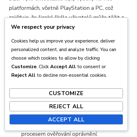
platformách, včetně PlayStation a PC, což
zajišťuje, že široká škála uživatelů může těžit z
We respect your privacy
oprav. Hráči jsou vyzváni, aby udržovali své hry
aktualizované na nejnovější verzi, aby se vyhnuli
Cookies help us improve your experience, deliver
problémům s oprávněním.
personalized content, and analyze traffic. You can
choose which cookies to allow by clicking
Jeden významný patch zahrnoval úpravy
Customize
. Click
Accept All
to consent or
procesu ověřování oprávnění hry, což údajně
Reject All
to decline non-essential cookies.
zlepšilo přístup pro mnohé uživatele. Zpětná
vazba od komunity naznačuje, že tyto změny
CUSTOMIZE
snížily frekvenci chyb oprávnění, i když někteří
REJECT ALL
hráči stále zažívají potíže.
ACCEPT ALL
Patch 1.02: Opraveny problémy s
procesem ověřování oprávnění.