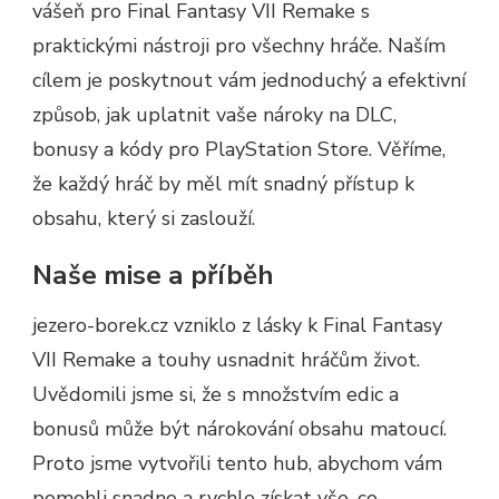
vášeň pro Final Fantasy VII Remake s
praktickými nástroji pro všechny hráče. Naším
cílem je poskytnout vám jednoduchý a efektivní
způsob, jak uplatnit vaše nároky na DLC,
bonusy a kódy pro PlayStation Store. Věříme,
že každý hráč by měl mít snadný přístup k
obsahu, který si zaslouží.
Naše mise a příběh
jezero-borek.cz vzniklo z lásky k Final Fantasy
VII Remake a touhy usnadnit hráčům život.
Uvědomili jsme si, že s množstvím edic a
bonusů může být nárokování obsahu matoucí.
Proto jsme vytvořili tento hub, abychom vám
pomohli snadno a rychle získat vše, co