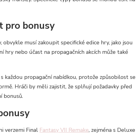
t pro bonusy
, obvykle musí zakoupit specifické edice hry, jako jsou
í hry nebo účast na propagačních akcích může také
s každou propagační nabídkou, protože způsobilost se
formě. Hráči by měli zajistit, že splňují požadavky před
í bonusů.
 bonusy
mi verzemi Final
Fantasy VII Remake
, zejména s Deluxe