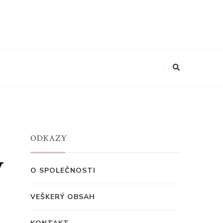
ODKAZY
y
O SPOLEČNOSTI
VEŠKERÝ OBSAH