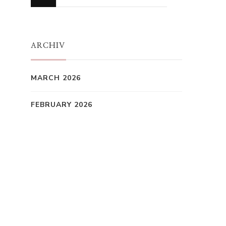
for
Something?
ARCHIV
MARCH 2026
FEBRUARY 2026