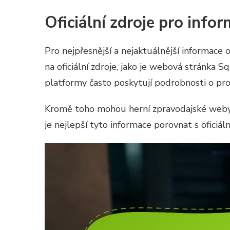
Oficiální zdroje pro info
Pro nejpřesnější a nejaktuálnější informace
na oficiální zdroje, jako je webová stránka Sq
platformy často poskytují podrobnosti o pro
Kromě toho mohou herní zpravodajské weby a
je nejlepší tyto informace porovnat s oficiál