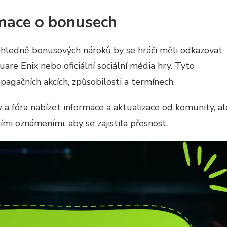
rmace o bonusech
 ohledně bonusových nároků by se hráči měli odkazovat
uare Enix nebo oficiální sociální média hry. Tyto
pagačních akcích, způsobilosti a termínech.
 fóra nabízet informace a aktualizace od komunity, al
ními oznámeními, aby se zajistila přesnost.