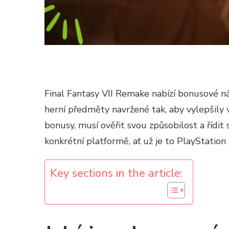
Final Fantasy VII Remake nabízí bonusové ná
herní předměty navržené tak, aby vylepšily v
bonusy, musí ověřit svou způsobilost a řídi
konkrétní platformě, ať už je to PlayStation
Key sections in the article: