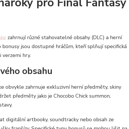
nároky pro Final Fantasy
ake
zahrnují různé stahovatelné obsahy (DLC) a herní
o bonusy jsou dostupné hráčům, kteří splňují specifická
i verzemi hry.
ového obsahu
 obvykle zahrnuje exkluzivní herní předměty, skiny
bdržet předměty jako je Chocobo Chick summon,
stavy.
 digitální artbooky, soundtracky nebo obsah ze
oušky franšízy. Specifické typy bonusů se mohou lišit na