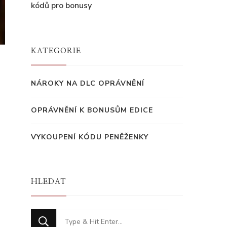
kódů pro bonusy
KATEGORIE
NÁROKY NA DLC OPRÁVNĚNÍ
OPRÁVNĚNÍ K BONUSŮM EDICE
VYKOUPENÍ KÓDU PENĚŽENKY
HLEDAT
Looking