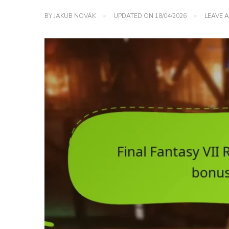
BY
JAKUB NOVÁK
UPDATED ON
18/04/2026
LEAVE 