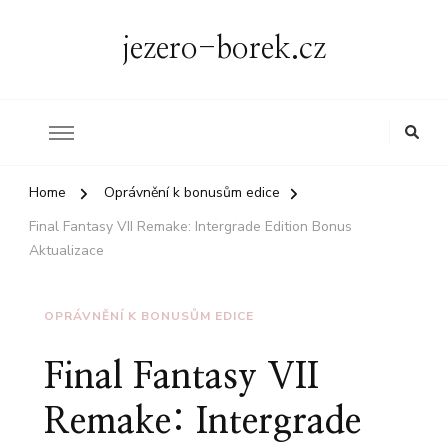
jezero-borek.cz
Home
Oprávnění k bonusům edice
Final Fantasy VII Remake: Intergrade Edition Bonus
Aktualizace
OPRÁVNĚNÍ K BONUSŮM EDICE
Final Fantasy VII
Remake: Intergrade