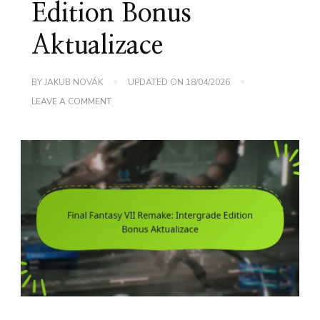
Edition Bonus
Aktualizace
BY
JAKUB NOVÁK
UPDATED ON
18/04/2026
ON
LEAVE A COMMENT
FINAL
FANTASY
VII
REMAKE:
INTERGRADE
EDITION
BONUS
AKTUALIZACE