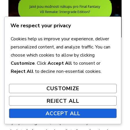
We respect your privacy
Cookies help us improve your experience, deliver
Jak mohou stávající hráči
personalized content, and analyze traffic. You can
choose which cookies to allow by clicking
upgradovat na Intergrade
Customize
. Click
Accept All
to consent or
Edition?
Reject All
to decline non-essential cookies.
Stávající hráči mohou upgradovat na Intergrade
CUSTOMIZE
Edition Final Fantasy VII Remake zakoupením
REJECT ALL
upgradu prostřednictvím svých příslušných
platforem. Tento upgrade umožňuje přístup k
ACCEPT ALL
vylepšené grafice, zlepšenému výkonu a