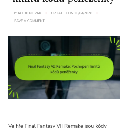
BY
JAKUB NOVÁK
UPDATED ON
18/04/2026
ON
LEAVE A COMMENT
FINAL
FANTASY
VII
REMAKE:
POCHOPENÍ
LIMITŮ
KÓDŮ
PENĚŽENKY
Ve hře Final Fantasy VII Remake jsou kódy