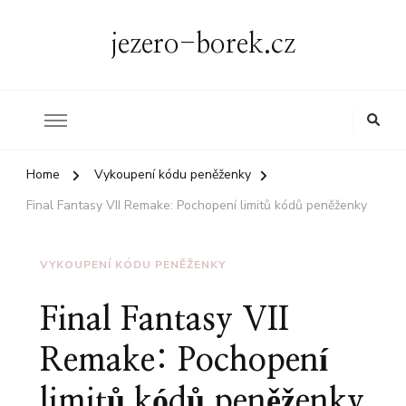
jezero-borek.cz
Home
Vykoupení kódu peněženky
Final Fantasy VII Remake: Pochopení limitů kódů peněženky
VYKOUPENÍ KÓDU PENĚŽENKY
Final Fantasy VII
Remake: Pochopení
limitů kódů peněženky