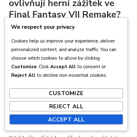
ovlivňují herní zážitek ve
Final Fantasy VII Remake?
We respect your privacy
Kódy peněženky ve Final Fantasy VII Remake
Cookies help us improve your experience, deliver
poskytují hráčům způsob, jak zlepšit svůj herní
personalized content, and analyze traffic. You can
zážitek prostřednictvím nákupů ve hře. Tyto
choose which cookies to allow by clicking
kódy mohou odemknout různé zdroje, což
Customize
. Click
Accept All
to consent or
umožňuje lepší správu zdrojů a strategické
Reject All
to decline non-essential cookies.
výhody během hraní.
CUSTOMIZE
Mechanika kódů peněženky
REJECT ALL
Kódy peněženky fungují jako forma digitální
měny, kterou mohou hráči použít k získání
ACCEPT ALL
předmětů, vylepšení nebo dalších výhod ve hře.