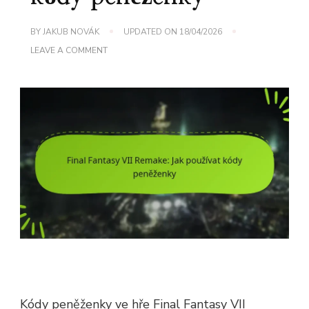
BY
JAKUB NOVÁK
UPDATED ON
18/04/2026
ON
LEAVE A COMMENT
FINAL
FANTASY
VII
REMAKE:
JAK
POUŽÍVAT
KÓDY
PENĚŽENKY
Kódy peněženky ve hře Final Fantasy VII