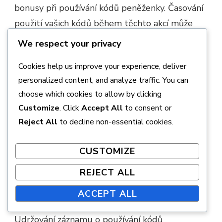
bonusy při používání kódů peněženky. Časování
použití vašich kódů během těchto akcí může
zvýšit hodnotu, kterou obdržíte. Sledujte
We respect your privacy
sezónní výprodeje nebo speciální herní akce,
Cookies help us improve your experience, deliver
které mohou korespondovat s vaším
personalized content, and analyze traffic. You can
uplatněním kódů peněženky.
choose which cookies to allow by clicking
Customize
. Click
Accept All
to consent or
Kromě toho někteří prodejci mohou nabízet
Reject All
to decline non-essential cookies.
exkluzivní akce pro uživatele kódů peněženky,
jako jsou
bonusové předměty
nebo extra měna.
CUSTOMIZE
Zůstat informován o těchto příležitostech vám
může pomoci maximalizovat váš herní rozpočet.
REJECT ALL
ACCEPT ALL
Efektivně sledujte výdaje
Udržování záznamu o používání kódů