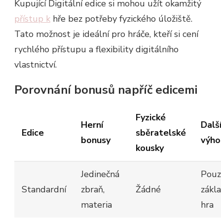
Kupující Digitální edice si mohou užít okamžitý
přístup k
hře bez potřeby fyzického úložiště.
Tato možnost je ideální pro hráče, kteří si cení
rychlého přístupu a flexibility digitálního
vlastnictví.
Porovnání bonusů napříč edicemi
Fyzické
Herní
Dalš
Edice
sběratelské
bonusy
výho
kousky
Jedinečná
Pouz
Standardní
zbraň,
Žádné
zákl
materia
hra