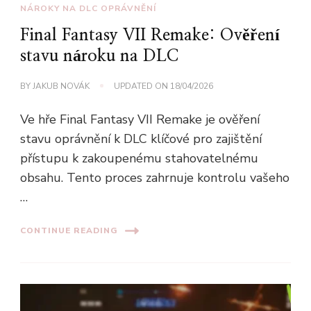
NÁROKY NA DLC OPRÁVNĚNÍ
Final Fantasy VII Remake: Ověření
stavu nároku na DLC
BY
JAKUB NOVÁK
UPDATED ON
18/04/2026
Ve hře Final Fantasy VII Remake je ověření
stavu oprávnění k DLC klíčové pro zajištění
přístupu k zakoupenému stahovatelnému
obsahu. Tento proces zahrnuje kontrolu vašeho
…
CONTINUE READING