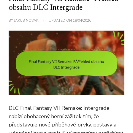
obsahu DLC Intergrade
BY
JAKUB NOVÁK
UPDATED ON
18/04/2026
DLC Final Fantasy VII Remake: Intergrade
nabízí obohacený herní zážitek tím, že
představuje nové příběhové prvky, postavy a
vylepšení hratelnosti. S významnými grafickými