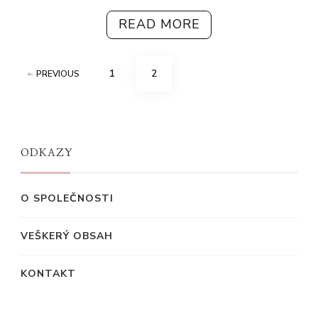
READ MORE
Posts
PAGE
PAGE
1
2
PREVIOUS
pagination
ODKAZY
O SPOLEČNOSTI
VEŠKERÝ OBSAH
KONTAKT