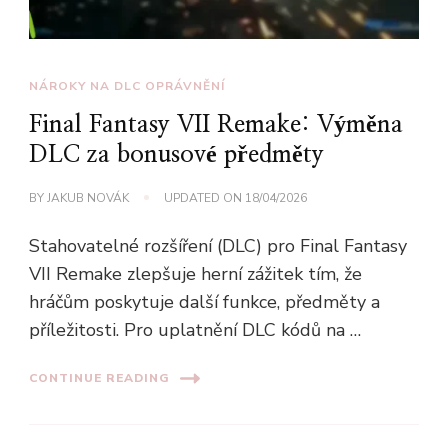
NÁROKY NA DLC OPRÁVNĚNÍ
Final Fantasy VII Remake: Výměna
DLC za bonusové předměty
BY
JAKUB NOVÁK
UPDATED ON
18/04/2026
Stahovatelné rozšíření (DLC) pro Final Fantasy
VII Remake zlepšuje herní zážitek tím, že
hráčům poskytuje další funkce, předměty a
příležitosti. Pro uplatnění DLC kódů na …
CONTINUE READING