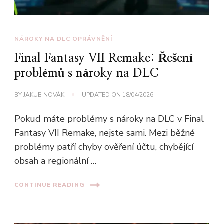
NÁROKY NA DLC OPRÁVNĚNÍ
Final Fantasy VII Remake: Řešení
problémů s nároky na DLC
BY
JAKUB NOVÁK
UPDATED ON
18/04/2026
Pokud máte problémy s nároky na DLC v Final
Fantasy VII Remake, nejste sami. Mezi běžné
problémy patří chyby ověření účtu, chybějící
obsah a regionální …
CONTINUE READING