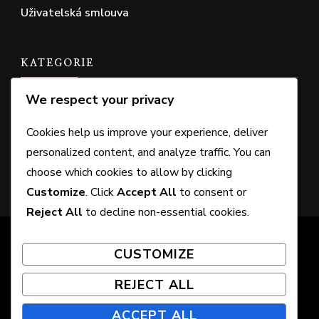
Uživatelská smlouva
KATEGORIE
We respect your privacy
Nároky na DLC oprávnění
Cookies help us improve your experience, deliver
Oprávnění k bonusům edice
personalized content, and analyze traffic. You can
Vykoupení kódu peněženky
choose which cookies to allow by clicking
Customize
. Click
Accept All
to consent or
Reject All
to decline non-essential cookies.
© Copyright 2026
jezero-borek.cz
. All Rights
CUSTOMIZE
Reserved. Chic Lite | Developed By
Rara Themes
.
Powered by
WordPress
.
REJECT ALL
Vaše soukromí
O společnosti
ACCEPT ALL
Zásady používání souborů cookie
Kontakt